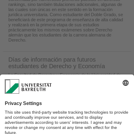
rankings, sino también titulaciones adicionales, algunas de
las cuales son únicas en este sentido en la formación
jurídica universitaria. Como estudiante del Doble Grado, se
beneficiará de este programa de enseñanza de alta calidad
y realizará en la primera etapa de sus estudios
prácticamente los mismos exámenes sobre Derecho
alemán que los estudiantes de la carrera alemana de
Derecho.
Días de información para futuros
estudiantes de Derecho y Economía
La Facultad de Derecho y Economía de la Universidad de
Bayreuth organiza cada verano los
Días de Derecho y
Economía
de Bayreuth, un amplio evento informativo para
bachilleres y futuros estudiantes de Alemania y del
extranjero. Los participantes tienen la oportunidad única de
hacerse una idea auténtica de las carreras de Derecho y
Economía de la Universidad de Bayreuth, así como de los
estudios en el campus y de la vida estudiantil en la ciudad
universitaria y wagneriana de Bayreuth.