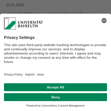
12.01.2026
Am
14.01.2026
wird von
12 bis 14 Uhr
im
S 62
eine
Informationsveranstaltung zur Klausuranmeldung
stattfinden. Mit Blick auf die anstehende Klausurenphase
möchten wir Studierende jeglichen Semesters herzlich zu
dieser Veranstaltung einladen.
Für die
Erstsemesterstudierenden des deutsch-
spanischen Bachelorstudiengangs Rechtswissenschaft
wird im Rahmen ihres Tutoriums zur gleichen Zeit die
entsprechende Information bereitgestellt.
Datenschutz / Disclaimer
Impressum
Hausordnung
Sitemap
Kontakt
Barrierefreiheitserklärung