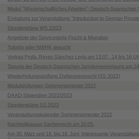
Modul "Wissenschaftliches Arbeiten": Deutsch-Spanisches
Einladung zur Veranstaltung "Introduction to German Privat
Stundenpläne WS 22/23
Angebote der Servicestelle Flucht & Migration
Tutor/in oder NWHK gesucht
Vortrag Profa. Reyes Sánchez Lería am 13.07., 14 bis 16 Uh
Tagung der Deutsch-Spanischen Juristenvereinigung am 24
Wiederholungsprüfung Zivilprozessrecht (SS 2022)
Modulprüfungen Sommersemester 2022
DAAD-Stipendien 2022/2023
Stundenpläne SS 2022
Veranstaltungskalender Sommersemester 2022
Nachholklausur Sachenrecht am 20.05.
Am 30. März und 16. bis.18. Juni: Interessante Veranstalt