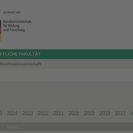
FTLICHE FAKULTÄT
 Rechtswissenschaft
5
2024
2023
2022
2021
2020
2019
2018
2017
a
News